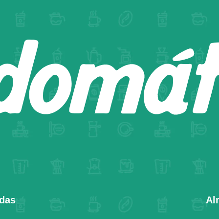
adas
Al