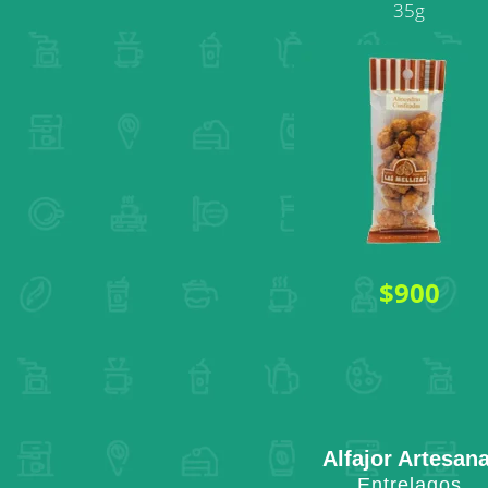
35g
$900
Alfajor Artesana
Entrelagos