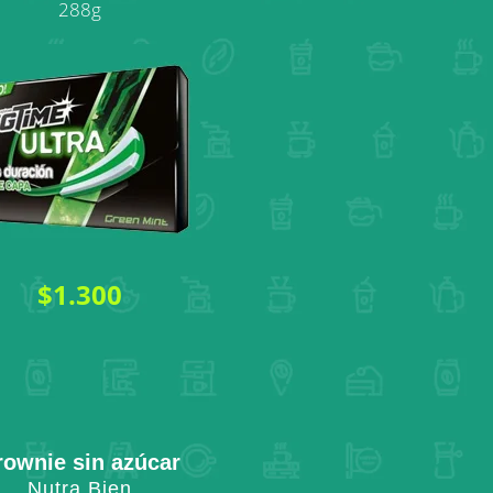
288g
$1.300
rownie sin azúcar
Nutra Bien