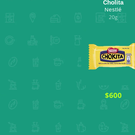
Cholita
Nestlé
20g
$600