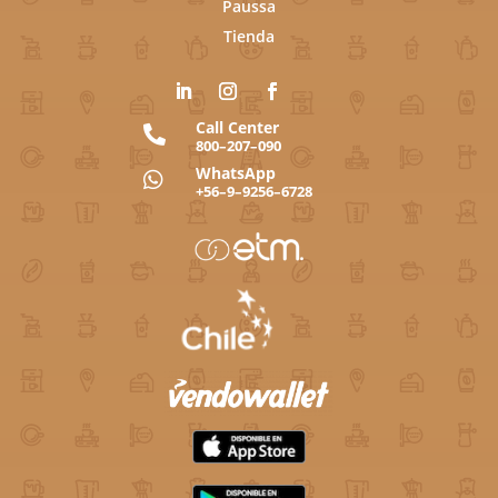
Paussa
Tienda
Call Center

800–207–090
WhatsApp

+56–9–9256–6728