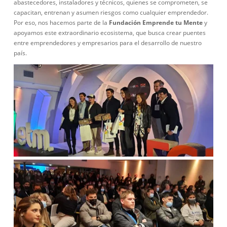
abastecedores, instaladores y técnicos, quienes se comprometen, se
capacitan, entrenan y asumen riesgos como cualquier emprendedor.
Por eso, nos hacemos parte de la
Fundación Emprende tu Mente
y
apoyamos este extraordinario ecosistema, que busca crear puentes
entre emprendedores y empresarios para el desarrollo de nuestro
país.