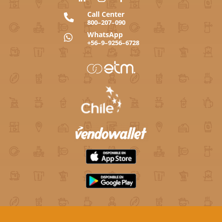
Call Center

800–207–090
WhatsApp

+56–9–9256–6728