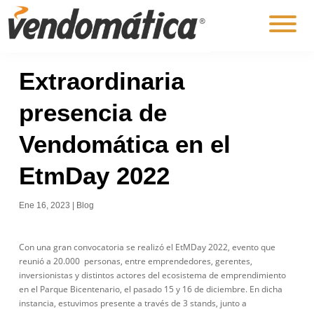
Extraordinaria
presencia de
Vendomática en el
EtmDay 2022
Ene 16, 2023
|
Blog
Con una gran convocatoria se realizó el EtMDay 2022, evento que
reunió a 20.000 personas, entre emprendedores, gerentes,
inversionistas y distintos actores del ecosistema de emprendimiento
en el Parque Bicentenario, el pasado 15 y 16 de diciembre. En dicha
instancia, estuvimos presente a través de 3 stands, junto a