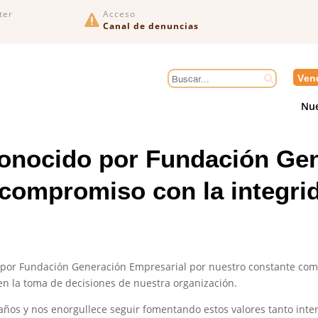
ter
Acceso

Canal de denuncias
Ven
Nue
onocido por Fundación Ge
 compromiso con la integri
por Fundación Generación Empresarial por nuestro constante com
en la toma de decisiones de nuestra organización.
años y nos enorgullece seguir fomentando estos valores tanto inte