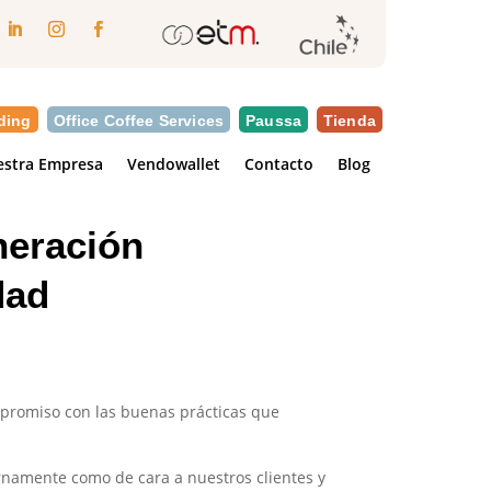
ding
Office Coffee Services
Paussa
Tienda
stra Empresa
Vendowallet
Contacto
Blog
neración
dad
promiso con las buenas prácticas que
rnamente como de cara a nuestros clientes y