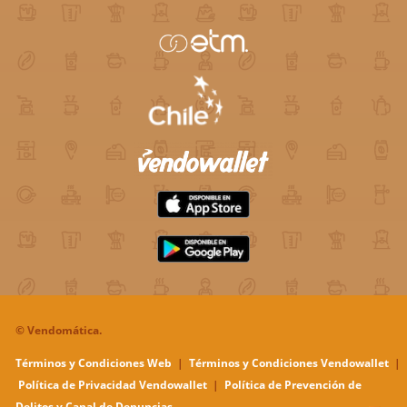
©
Vendomática.
Términos y Condiciones Web
|
Términos y Condiciones Vendowallet
|
Política de Privacidad Vendowallet
|
Política de Prevención de
Delitos y Canal de Denuncias.