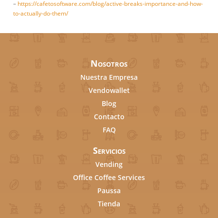
–
https://cafetosoftware.com/blog/active-breaks-importance-and-how-
to-actually-do-them/
Nosotros
Nuestra Empresa
Vendowallet
Blog
Contacto
FAQ
Servicios
Vending
Office Coffee Services
Paussa
Tienda