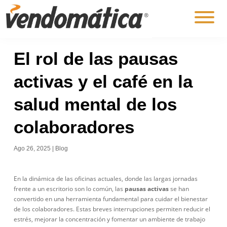
El rol de las pausas
activas y el café en la
salud mental de los
colaboradores
Ago 26, 2025
|
Blog
En la dinámica de las oficinas actuales, donde las largas jornadas
frente a un escritorio son lo común, las
pausas activas
se han
convertido en una herramienta fundamental para cuidar el bienestar
de los colaboradores. Estas breves interrupciones permiten reducir el
estrés, mejorar la concentración y fomentar un ambiente de trabajo