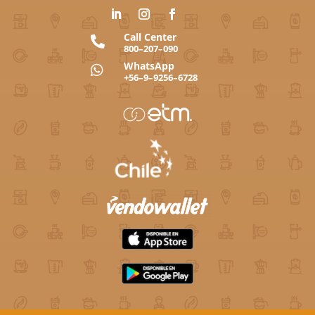
Call Center

800–207–090
WhatsApp

+56–9–9256–6728