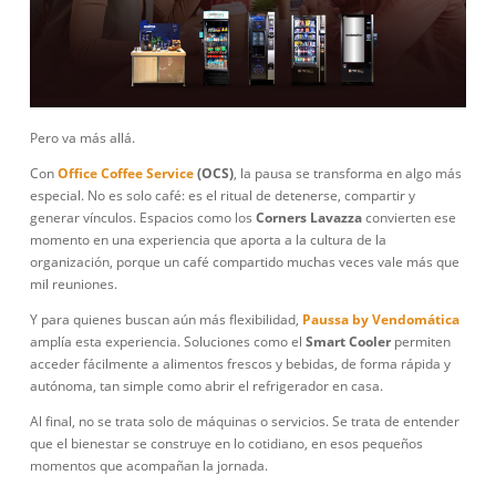
Pero va más allá.
Con
Office Coffee Service
(OCS)
, la pausa se transforma en algo más
especial. No es solo café: es el ritual de detenerse, compartir y
generar vínculos. Espacios como los
Corners Lavazza
convierten ese
momento en una experiencia que aporta a la cultura de la
organización, porque un café compartido muchas veces vale más que
mil reuniones.
Y para quienes buscan aún más flexibilidad,
Paussa by Vendomática
amplía esta experiencia. Soluciones como el
Smart Cooler
permiten
acceder fácilmente a alimentos frescos y bebidas, de forma rápida y
autónoma, tan simple como abrir el refrigerador en casa.
Al final, no se trata solo de máquinas o servicios. Se trata de entender
que el bienestar se construye en lo cotidiano, en esos pequeños
momentos que acompañan la jornada.