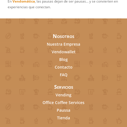
En
Vendomática
, las pausas dejan de ser pausas… y se convierten en
experiencias que conectan.
Nosotros
Nuestra Empresa
Vendowallet
Blog
Contacto
FAQ
Servicios
Vending
Office Coffee Services
Paussa
Tienda