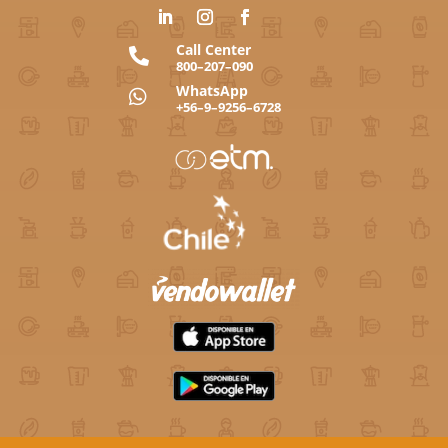
Call Center

800–207–090
WhatsApp

+56–9–9256–6728