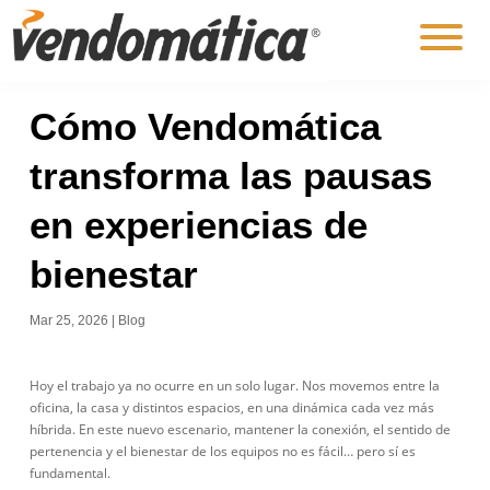
Cómo Vendomática
transforma las pausas
en experiencias de
bienestar
Mar 25, 2026
|
Blog
Hoy el trabajo ya no ocurre en un solo lugar. Nos movemos entre la
oficina, la casa y distintos espacios, en una dinámica cada vez más
híbrida. En este nuevo escenario, mantener la conexión, el sentido de
pertenencia y el bienestar de los equipos no es fácil… pero sí es
fundamental.