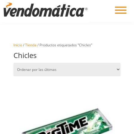
Inicio
/
Tienda
/ Productos etiquetados “Chicles”
Chicles