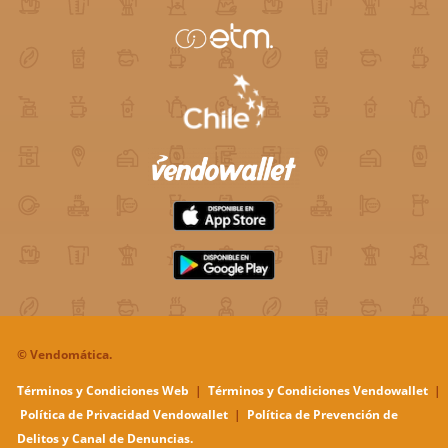
©
Vendomática.
Términos y Condiciones Web
|
Términos y Condiciones Vendowallet
|
Política de Privacidad Vendowallet
|
Política de Prevención de
Delitos y Canal de Denuncias.