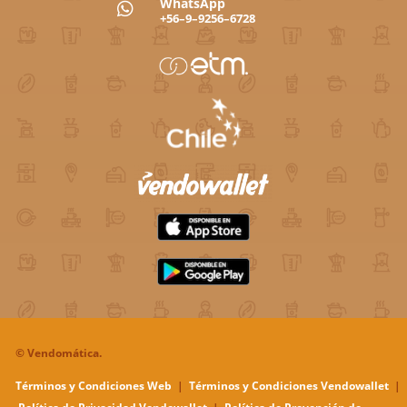
WhatsApp

+56–9–9256–6728
©
Vendomática.
Términos y Condiciones Web
|
Términos y Condiciones Vendowallet
|