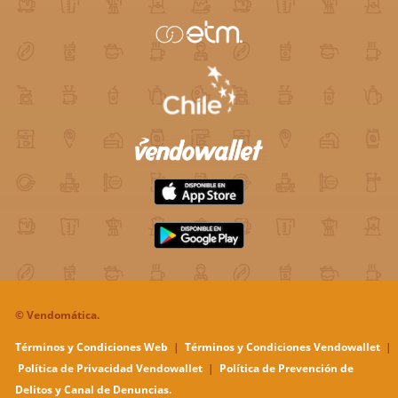
©
Vendomática.
Términos y Condiciones Web
|
Términos y Condiciones Vendowallet
|
Política de Privacidad Vendowallet
|
Política de Prevención de
Delitos y Canal de Denuncias.