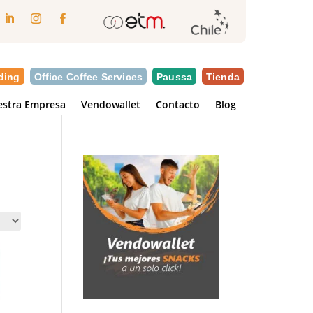
ding
Office Coffee Services
Paussa
Tienda
stra Empresa
Vendowallet
Contacto
Blog