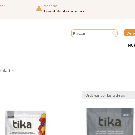
ter
Acceso

Canal de denuncias
Ven
Nue
Salados”