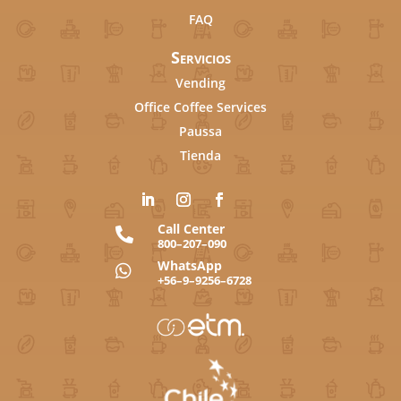
FAQ
Servicios
Vending
Office Coffee Services
Paussa
Tienda
Call Center

800–207–090
WhatsApp

+56–9–9256–6728