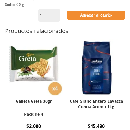
Sodio:
0,8 g
Leche
Agregar al carrito
Deluxe
Premium
Vending
Productos relacionados
500gr
cantidad
Galleta Greta 30gr
Café Grano Entero Lavazza
Crema Aroma 1kg
Pack de 4
$
2.000
$
45.490