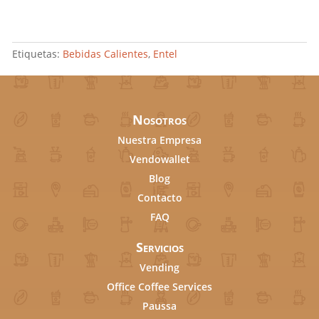
Etiquetas:
Bebidas Calientes
,
Entel
Nosotros
Nuestra Empresa
Vendowallet
Blog
Contacto
FAQ
Servicios
Vending
Office Coffee Services
Paussa