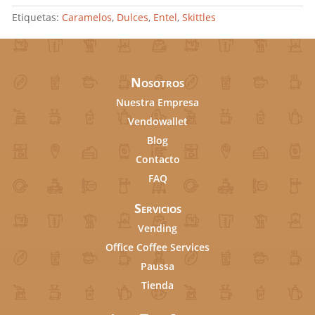
Etiquetas:
Caramelos
,
Dulces
,
Entel
,
Skittles
Nosotros
Nuestra Empresa
Vendowallet
Blog
Contacto
FAQ
Servicios
Vending
Office Coffee Services
Paussa
Tienda