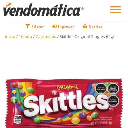
×
Filtrar
Ingresar
Carrito
Inicio
/
Tienda
/
Caramelos
/ Skittles Original Singles 62gr