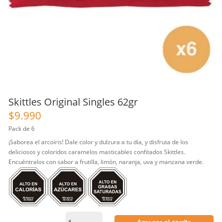
Skittles Original Singles 62gr
$
9.990
Pack de 6
¡Saborea el arcoiris! Dale color y dulzura a tu día, y disfruta de los
deliciosos y coloridos caramelos masticables confitados Skittles.
Encuéntralos con sabor a frutilla, limón, naranja, uva y manzana verde.
Skittles