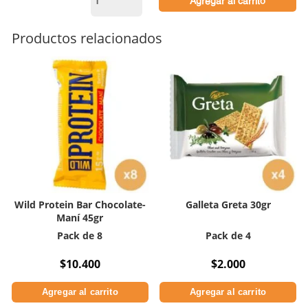
Agregar al carrito
Original
Singles
62gr
Productos relacionados
cantidad
Wild Protein Bar Chocolate-
Galleta Greta 30gr
Maní 45gr
Pack de 8
Pack de 4
$
10.400
$
2.000
Agregar al carrito
Agregar al carrito