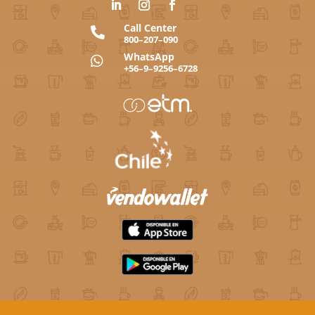
Call Center

800–207–090
WhatsApp

+56–9–9256–6728