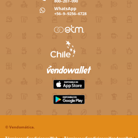
800–207–090
WhatsApp

+56–9–9256–6728
©
Vendomática.