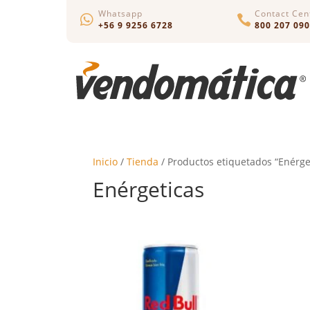
Whatsapp
Contact Cen


+56 9 9256 6728
800 207 090
Inicio
/
Tienda
/ Productos etiquetados “Enérge
Enérgeticas