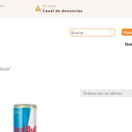
ter
Acceso

Canal de denuncias
Ven
Nue
ticas”