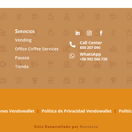
Servicios
Vending
Call Center

800 207 090
Office Coffee Services
WhatsApp

Paussa
+56 992 566 728
Tienda
ones Vendowallet
|
Política de Privacidad Vendowallet
|
Políti
Sitio Desarrollado por
Kontacto