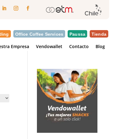
ding
Office Coffee Services
Paussa
Tienda
stra Empresa
Vendowallet
Contacto
Blog