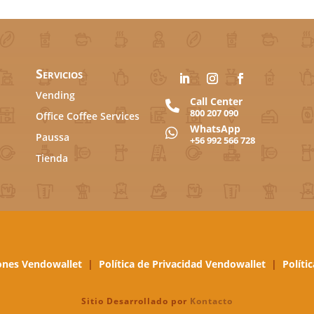
Servicios
Vending
Call Center

800 207 090
Office Coffee Services
WhatsApp

Paussa
+56 992 566 728
Tienda
ones Vendowallet
|
Política de Privacidad Vendowallet
|
Políti
Sitio Desarrollado por
Kontacto