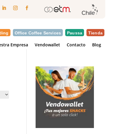
ding
Office Coffee Services
Paussa
Tienda
stra Empresa
Vendowallet
Contacto
Blog