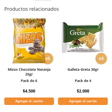
Bitter
Entrelagos
Productos relacionados
45gr
cantidad
Mizos Chocolate Naranja
Galleta Greta 30gr
25gr
Pack de 6
Pack de 4
$
4.500
$
2.000
Agregar al carrito
Agregar al carrito