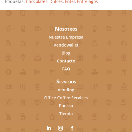
Etiquetas:
Chocolates
,
Dulces
,
Entel
,
Entrelagos
Nosotros
Nuestra Empresa
Vendowallet
Blog
Contacto
FAQ
Servicios
Vending
Office Coffee Services
Paussa
Tienda