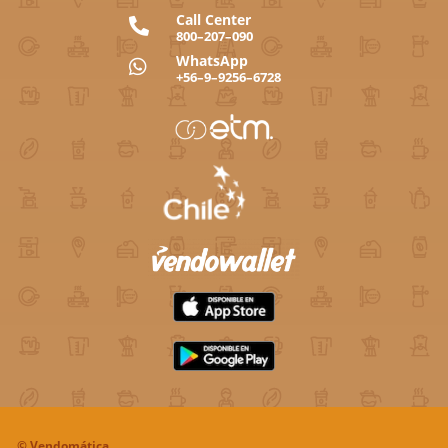
Call Center

800–207–090
WhatsApp

+56–9–9256–6728
©
Vendomática.