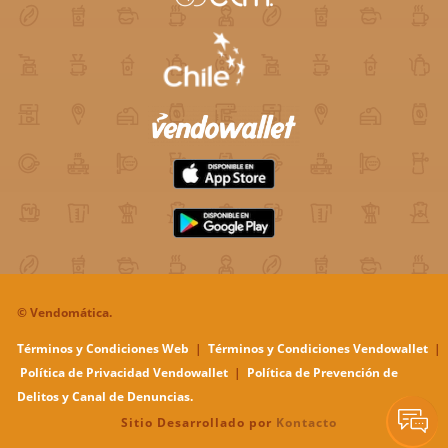
©
Vendomática.
Términos y Condiciones Web
|
Términos y Condiciones Vendowallet
|
Política de Privacidad Vendowallet
|
Política de Prevención de
Delitos y Canal de Denuncias.
Sitio Desarrollado por
Kontacto