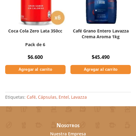
Coca Cola Zero Lata 350cc
Café Grano Entero Lavazza
Crema Aroma 1kg
Pack de 6
$
6.600
$
45.490
Agregar al carrito
Agregar al carrito
Etiquetas:
Café
,
Cápsulas
,
Entel
,
Lavazza
Nosotros
Nuestra Empresa