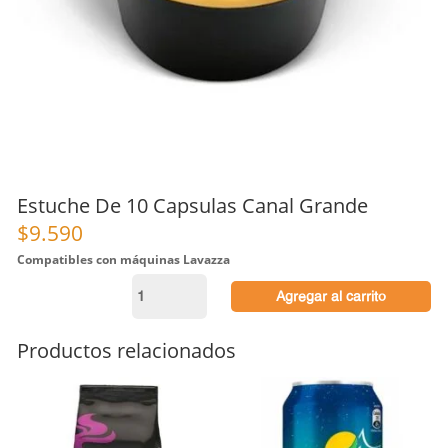
Estuche De 10 Capsulas Canal Grande
$
9.590
Compatibles con máquinas Lavazza
Estuche
Agregar al carrito
De
10
Capsulas Canal
Productos relacionados
Grande
cantidad