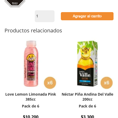
Jugo
Agregar al carrito
Durazno
Jumex
335cc
Productos relacionados
cantidad
Love Lemon Limonada Pink
Néctar Piña Andina Del Valle
385cc
200cc
Pack de 6
Pack de 6
$
10.200
$
3.300