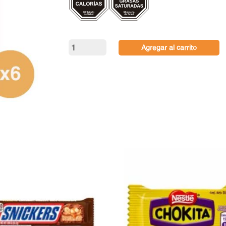
Alfajor
Agregar al carrito
Chocolate
Bitter
sin
Azúcar
Entrelagos
45gr
cantidad