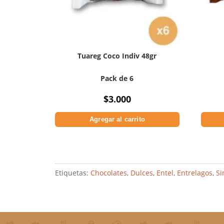
Tuareg Coco Indiv 48gr
Pack de 6
$
3.000
Agregar al carrito
Etiquetas:
Chocolates
,
Dulces
,
Entel
,
Entrelagos
,
Si