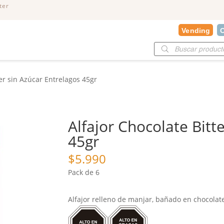
ter
Vending
O
Búsqueda
de
productos
ter sin Azúcar Entrelagos 45gr
Alfajor Chocolate Bitt
45gr
$
5.990
Pack de 6
Alfajor relleno de manjar, bañado en chocolate