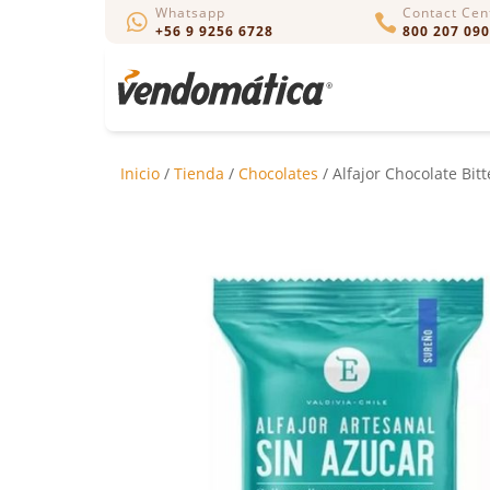
Whatsapp
Contact Cen


+56 9 9256 6728
800 207 090
Inicio
/
Tienda
/
Chocolates
/ Alfajor Chocolate Bit