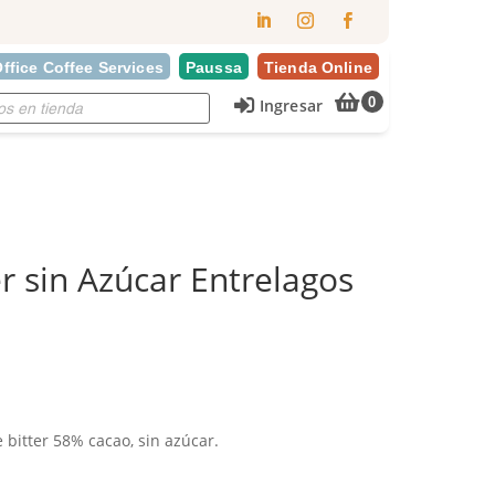
ffice Coffee Services
Paussa
Tienda Online
×
0
Ingresar
er sin Azúcar Entrelagos
 bitter 58% cacao, sin azúcar.