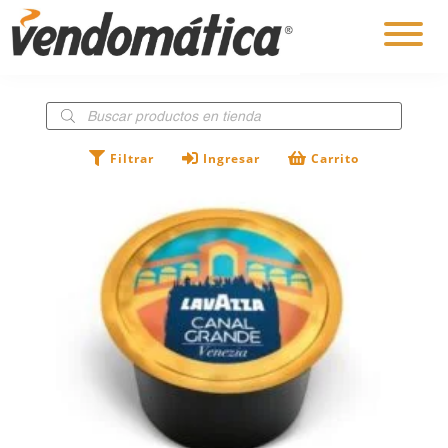
×
Búsqueda
de
productos
Filtrar
Ingresar
Carrito