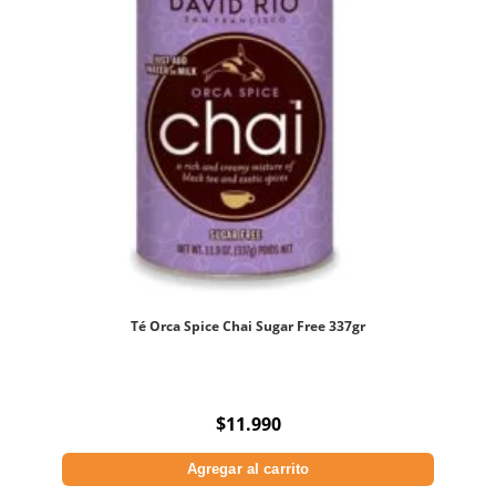
Té Orca Spice Chai Sugar Free 337gr
$
11.990
Agregar al carrito