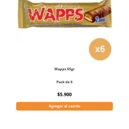
Wapps 65gr
Pack de 6
$
5.900
Agregar al carrito