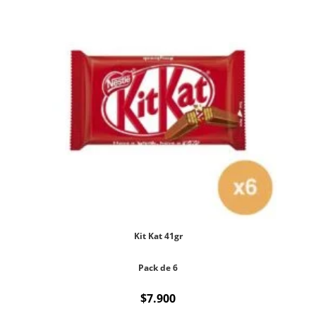
Kit Kat 41gr
Pack de 6
$
7.900